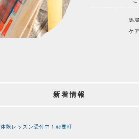
ご
馬
ケ
新着情報
の体験レッスン受付中！@要町