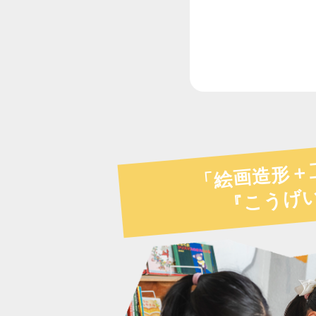
「絵画造形＋
『こうげ