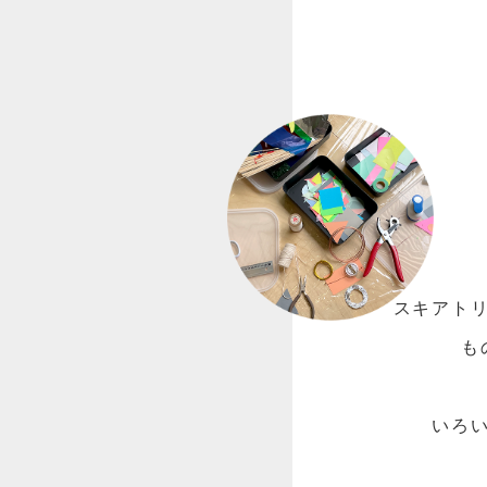
スキアト
も
いろ